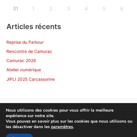
31
1
2
3
4
5
6
Articles récents
Reprise du Parkour
Rencontre de Camurac
Camurac 2026
Atelier numérique
JIPLI 2025 Carcassonne
Nous utilisons des cookies pour vous offrir la meilleure
expérience sur notre site.
Copyright © 2026 NonscÔ Toulouse
Vous pouvez en savoir plus sur les cookies que nous utilisons ou
les désactiver dans les
paramètres
.
Politique de confidentialité