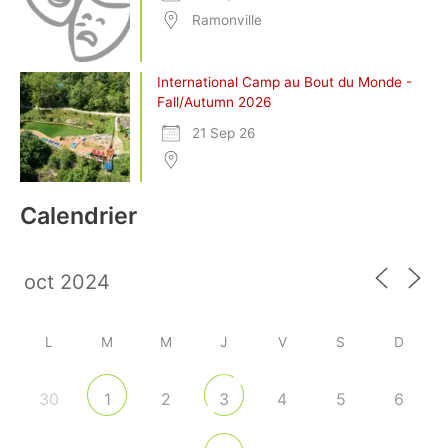
Ramonville
International Camp au Bout du Monde -
Fall/Autumn 2026
21 Sep 26
Calendrier
L
M
M
J
V
S
D
30
2
4
5
6
1
3