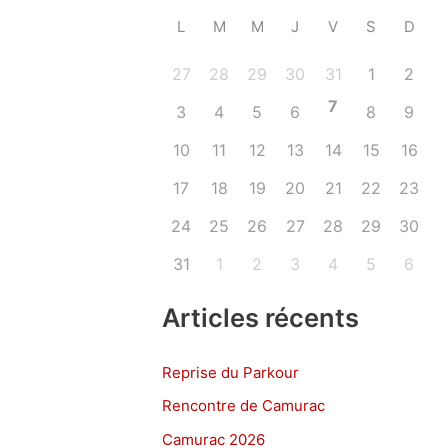
L
M
M
J
V
S
D
27
28
29
30
31
1
2
7
3
4
5
6
8
9
10
11
12
13
14
15
16
17
18
19
20
21
22
23
24
25
26
27
28
29
30
31
1
2
3
4
5
6
Articles récents
Reprise du Parkour
Rencontre de Camurac
Camurac 2026