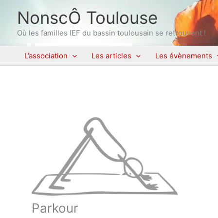
Aller
NonscÔ Toulouse
au
contenu
Où les familles IEF du bassin toulousain se retrouvent !
L’association
Les articles
Les évènements
Parkour