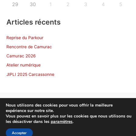
29
30
1
2
3
4
5
Articles récents
Reprise du Parkour
Rencontre de Camurac
Camurac 2026
Atelier numérique
JIPLI 2025 Carcassonne
Nous utilisons des cookies pour vous offrir la meilleure
expérience sur notre site.
Copyright © 2026 NonscÔ Toulouse
Vous pouvez en savoir plus sur les cookies que nous utilisons ou
les désactiver dans les
paramètres
.
Politique de confidentialité
Accepter