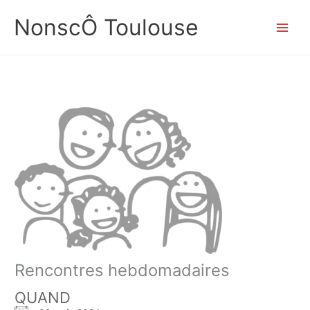
Aller
NonscÔ Toulouse
au
contenu
Rencontres hebdomadaires
QUAND