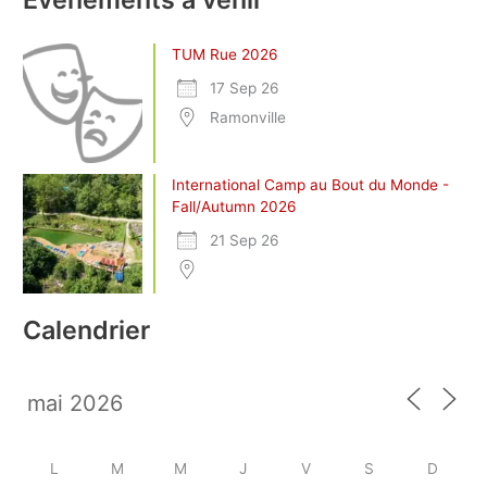
TUM Rue 2026
17 Sep 26
Ramonville
International Camp au Bout du Monde -
Fall/Autumn 2026
21 Sep 26
Calendrier
L
M
M
J
V
S
D